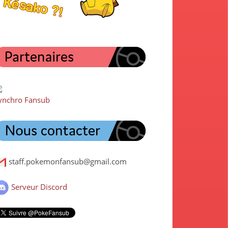
ynchro Fansub
staff.pokemonfansub@gmail.com
Serveur Discord