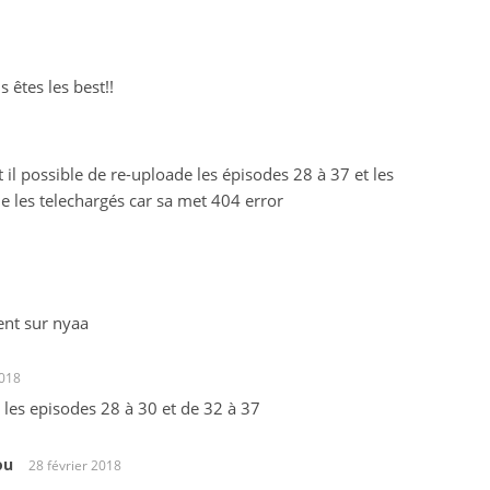
 êtes les best!!
t il possible de re-uploade les épisodes 28 à 37 et les
e les telechargés car sa met 404 error
ent sur nyaa
2018
 les episodes 28 à 30 et de 32 à 37
ou
28 février 2018