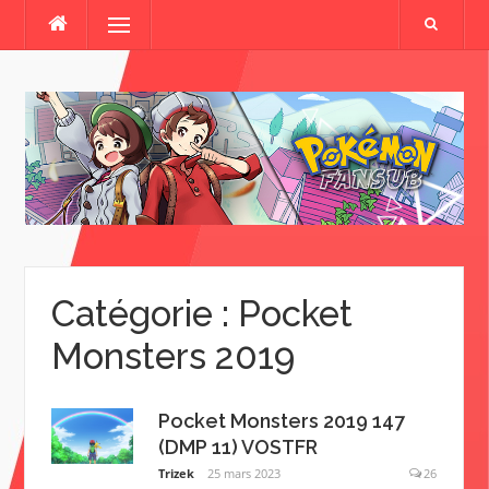
Skip
Menu
to
content
Catégorie : Pocket
Monsters 2019
Pocket Monsters 2019 147
(DMP 11) VOSTFR
Trizek
25 mars 2023
26