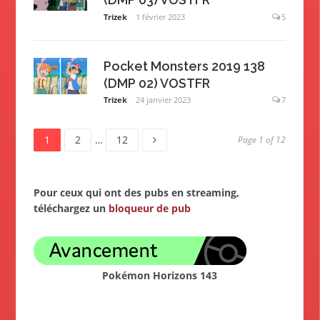
Trizek
1 février 2023
5
Pocket Monsters 2019 138
(DMP 02) VOSTFR
Trizek
24 janvier 2023
7
Page
Page
Page
Navigation
1
2
…
12
Page 1 of 12
des
Pour ceux qui ont des pubs en streaming,
articles
téléchargez un
bloqueur de pub
Pokémon Horizons 143